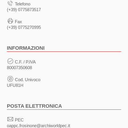
Telefono
(+39) 0775873517
Fax
(+39) 0775270995
INFORMAZIONI
C.F. / P.IVA
80007350608
Cod. Univoco
UFU81H
POSTA ELETTRONICA
PEC
oappc.frosinone@archiworldpec.it