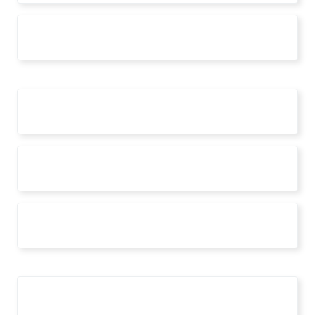
concorso
contest
formazione
mostra
open