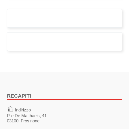
superbonus
triennioformativo
RECAPITI
Indirizzo
P.le De Matthaeis, 41
03100, Frosinone