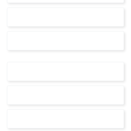
openstudi
premio biennale
RIGENERA2022
settimana sicurezza 2022
sicurezza