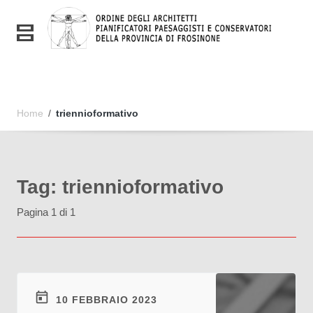
Vai ai contenuti
Vai al menu di navigazione
Toggle navigation
Vai al footer
Home
/
triennioformativo
Tag:
triennioformativo
Pagina 1 di 1
10 FEBBRAIO 2023