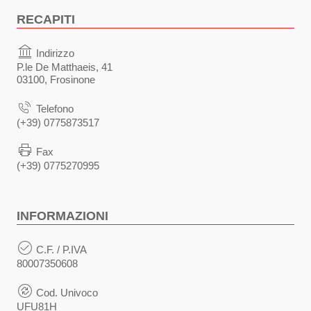
RECAPITI
Indirizzo
P.le De Matthaeis, 41
03100, Frosinone
Telefono
(+39) 0775873517
Fax
(+39) 0775270995
INFORMAZIONI
C.F. / P.IVA
80007350608
Cod. Univoco
UFU81H