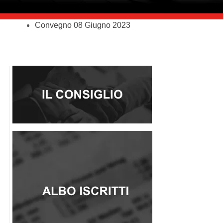
Convegno 08 Giugno 2023