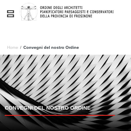
Vai ai contenuti
Vai al menu di navigazione
Toggle navigation
Vai al footer
Home
/
Convegni del nostro Ordine
CONVEGNI DEL NOSTRO ORDINE