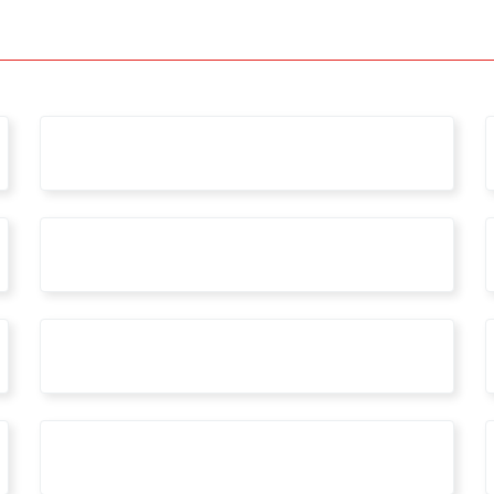
aidia
borsedistudio
formazione
RIGENERA2022