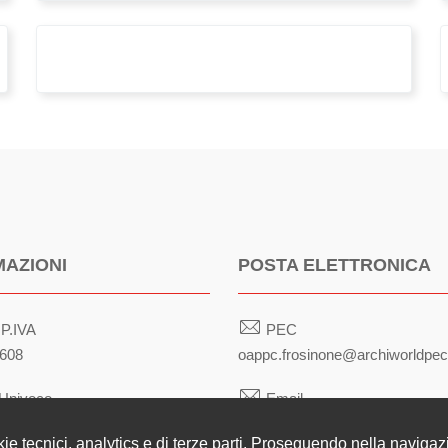
superbonus
MAZIONI
POSTA ELETTRONICA
 P.IVA
PEC
608
oappc.frosinone@archiworldpec.
Univoco
Email
architetti@frosinone.archiworld.i
kie tecnici, analytics e di terze parti. Proseguendo nella navigazio