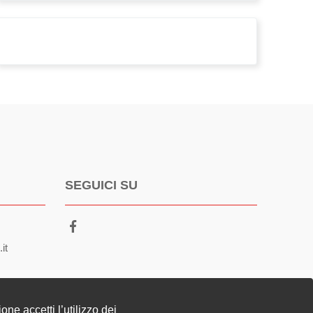
triennioformativo
SEGUICI SU
it
t
ne accetti l’utilizzo dei