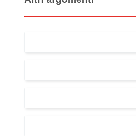
agenzia delle entrate
bando
contest
premio biennale