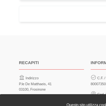
sicurezza
RECAPITI
INFOR
Indirizzo
C.F. /
P.le De Matthaeis, 41
80007350
03100, Frosinone
Cod. 
Telefono
UFU81H
Questo sito utilizza coo
(+39) 0775873517