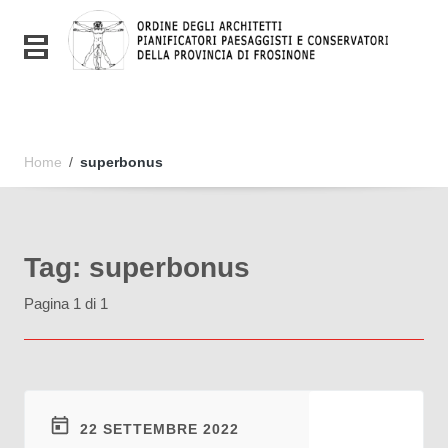
Vai ai contenuti
Vai al menu di navigazione
Toggle navigation
Vai al footer
Home
/
superbonus
Tag:
superbonus
Pagina 1 di 1
22 SETTEMBRE 2022