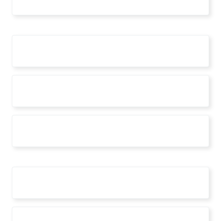
RIGENERA2022
settimana sicurezza 2022
sicurezza
superbonus
triennioformativo