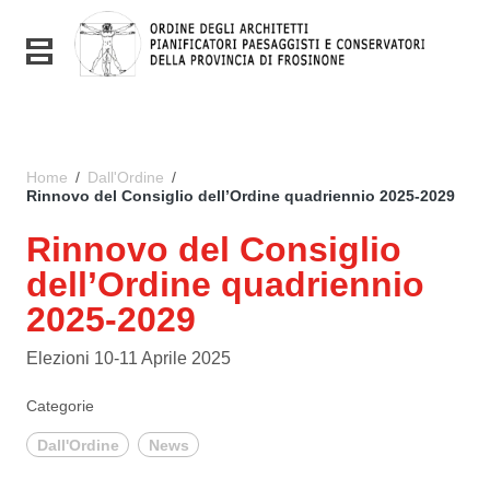
Vai ai contenuti
Vai al menu di navigazione
Toggle navigation
Vai al footer
Home
/
Dall'Ordine
/
Rinnovo del Consiglio dell’Ordine quadriennio 2025-2029
Rinnovo del Consiglio
dell’Ordine quadriennio
2025-2029
Elezioni 10-11 Aprile 2025
Categorie
Dall'Ordine
News