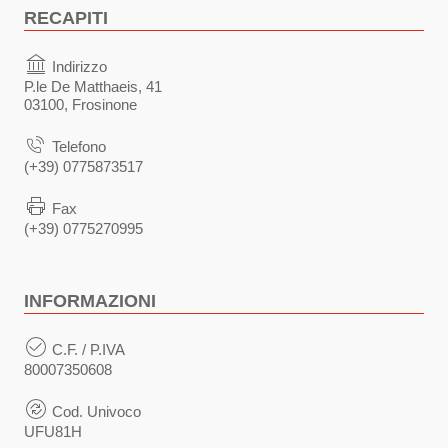
RECAPITI
Indirizzo
P.le De Matthaeis, 41
03100, Frosinone
Telefono
(+39) 0775873517
Fax
(+39) 0775270995
INFORMAZIONI
C.F. / P.IVA
80007350608
Cod. Univoco
UFU81H