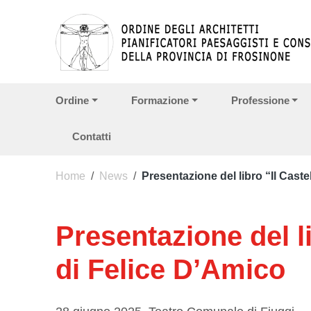
Vai ai contenuti
Vai al menu di navigazione
Vai al footer
Ordine
Formazione
Professione
Contatti
Home
/
News
/
Presentazione del libro “Il Caste
Presentazione del li
di Felice D’Amico