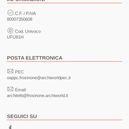
C.F. / P.IVA
80007350608
Cod. Univoco
UFU81H
POSTA ELETTRONICA
PEC
oappc.frosinone@archiworldpec.it
Email
architetti@frosinone.archiworld.it
SEGUICI SU