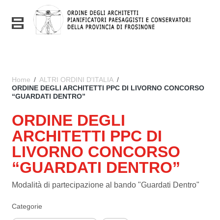
Vai ai contenuti
Vai al menu di navigazione
Toggle navigation
Vai al footer
Home
/
ALTRI ORDINI D'ITALIA
/
ORDINE DEGLI ARCHITETTI PPC DI LIVORNO CONCORSO
“GUARDATI DENTRO”
ORDINE DEGLI
ARCHITETTI PPC DI
LIVORNO CONCORSO
“GUARDATI DENTRO”
Modalità di partecipazione al bando "Guardati Dentro"
Categorie