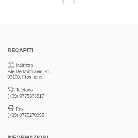
Pagina precedente
Pagina successiva
RECAPITI
Indirizzo
P.le De Matthaeis, 41
03100, Frosinone
Telefono
(+39) 0775873517
Fax
(+39) 0775270995
INFORMAZIONI