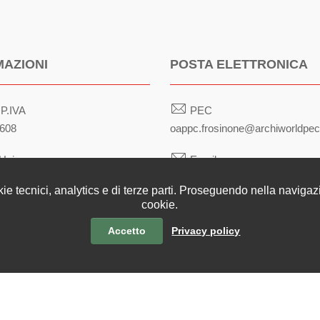
MAZIONI
POSTA ELETTRONICA
 P.IVA
PEC
608
oappc.frosinone@archiworldpec.
Univoco
Email
architetti@frosinone.archiworld.i
kie tecnici, analytics e di terze parti. Proseguendo nella navigazio
cookie.
Accetto
Privacy policy
|
Tema grafico
ItaliaWP2
| Basato sul
Prototipo per siti PA di AgI