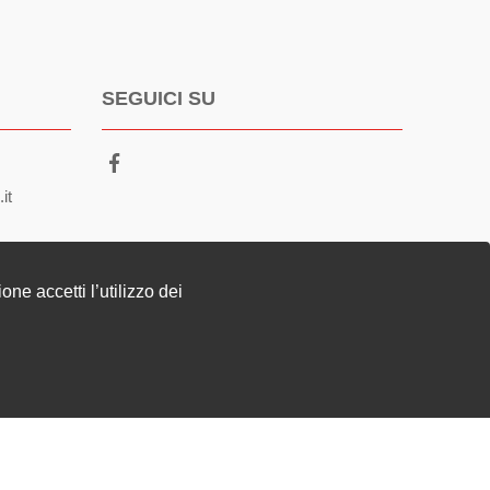
SEGUICI SU
it
t
ne accetti l’utilizzo dei
D