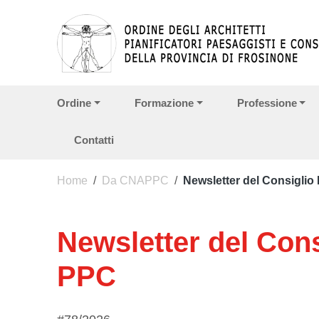
Vai ai contenuti
Vai al menu di navigazione
Vai al footer
Ordine
Formazione
Professione
Contatti
Home
/
Da CNAPPC
/
Newsletter del Consiglio 
Newsletter del Cons
PPC