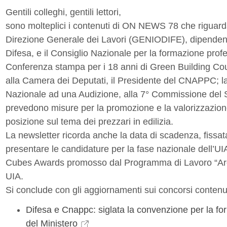
Gentili colleghi, gentili lettori,
sono molteplici i contenuti di ON NEWS 78 che riguarda
Direzione Generale dei Lavori (GENIODIFE), dipendent
Difesa, e il Consiglio Nazionale per la formazione profes
Conferenza stampa per i 18 anni di Green Building Counc
alla Camera dei Deputati, il Presidente del CNAPPC; la
Nazionale ad una Audizione, alla 7° Commissione del 
prevedono misure per la promozione e la valorizzazione
posizione sul tema dei prezzari in edilizia.
La newsletter ricorda anche la data di scadenza, fissa
presentare le candidature per la fase nazionale dell’U
Cubes Awards promosso dal Programma di Lavoro “Arch
UIA.
Si conclude con gli aggiornamenti sui concorsi contenut
Difesa e Cnappc: siglata la convenzione per la fo
del Ministero