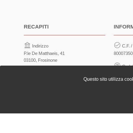
RECAPITI
INFOR
Indirizzo
C.F. /
P.le De Matthaeis, 41
80007350
03100, Frosinone
Cod. 
Telefono
UFU81H
Questo sito utilizza coo
(+39) 0775873517
Fax
(+39) 0775270995
Sezione Link Utili
Privacy
|
Note legali
|
Contatti
| Realizzato con
WordPress