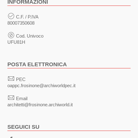
INFORMAZIONI
C.F. / P.IVA
80007350608
Cod. Univoco
UFU81H
POSTA ELETTRONICA
PEC
oappc.frosinone@archiworldpec.it
Email
architetti@frosinone.archiworld.it
SEGUICI SU