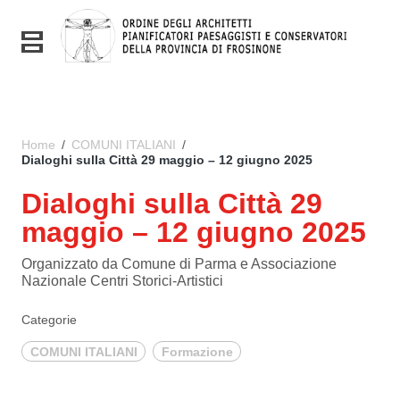
Vai ai contenuti
Vai al menu di navigazione
Toggle navigation
Vai al footer
Home
/
COMUNI ITALIANI
/
Dialoghi sulla Città 29 maggio – 12 giugno 2025
Dialoghi sulla Città 29
maggio – 12 giugno 2025
Organizzato da Comune di Parma e Associazione
Nazionale Centri Storici-Artistici
Categorie
COMUNI ITALIANI
Formazione