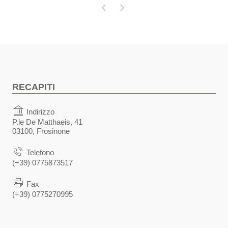
Pagina precedente
Pagina successiva
RECAPITI
Indirizzo
P.le De Matthaeis, 41
03100, Frosinone
Telefono
(+39) 0775873517
Fax
(+39) 0775270995