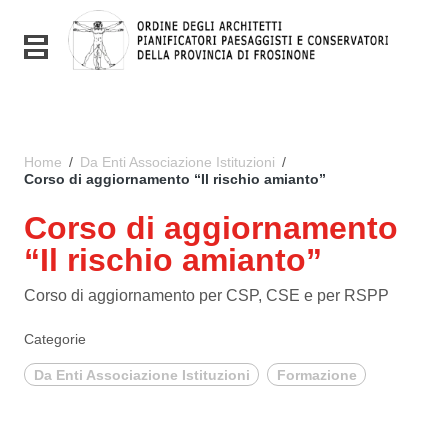
Vai ai contenuti
Vai al menu di navigazione
Toggle navigation
Vai al footer
Home
/
Da Enti Associazione Istituzioni
/
Corso di aggiornamento “Il rischio amianto”
Corso di aggiornamento
“Il rischio amianto”
Corso di aggiornamento per CSP, CSE e per RSPP
Categorie
Da Enti Associazione Istituzioni
Formazione