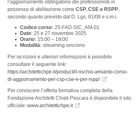
l’aggiornamento obbligatorio dei professionisti in
possesso di abilitazione come
CSP, CSE e RSPP
,
secondo quanto previsto dal D. Lgs. 81/08 e s.m.i.
Codice corso:
25-FAD-SIC_AM-01
Date:
25 e 27 novembre 2025
Orario:
15:00 – 19:00
Modalità:
streaming sincrono
Per iscrizioni e ulteriori informazioni è possibile
consultare il seguente link:
https://architettichpe.it/product/il-rischio-amianto-corso-
di-aggiornamento-per-csp-cse-e-per-rspp/
Per conoscere l’offerta formativa completa della
Fondazione Architetti Chieti Pescara è disponibile il sito
ufficiale:
www.architettichpe.it