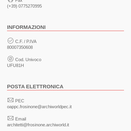
Fax
(+39) 0775270995
INFORMAZIONI
C.F. / P.IVA
80007350608
Cod. Univoco
UFU81H
POSTA ELETTRONICA
PEC
oappc.frosinone@archiworldpec.it
Email
architetti@frosinone.archiworld.it