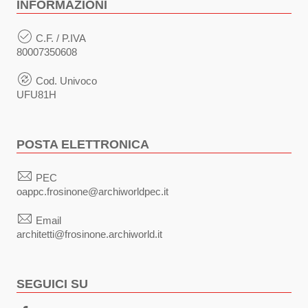
INFORMAZIONI
C.F. / P.IVA
80007350608
Cod. Univoco
UFU81H
POSTA ELETTRONICA
PEC
oappc.frosinone@archiworldpec.it
Email
architetti@frosinone.archiworld.it
SEGUICI SU