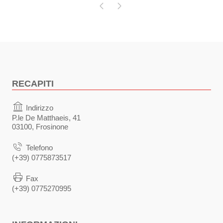
Pagina precedente
Pagina successiva
RECAPITI
Indirizzo
P.le De Matthaeis, 41
03100, Frosinone
Telefono
(+39) 0775873517
Fax
(+39) 0775270995