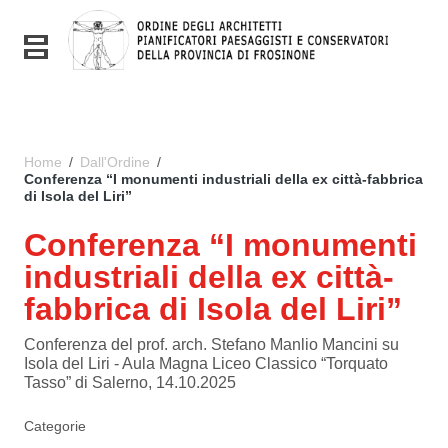
Vai ai contenuti
Vai al menu di navigazione
Toggle navigation
Vai al footer
Home
/
Dall'Ordine
/
Conferenza “I monumenti industriali della ex città-fabbrica
di Isola del Liri”
Conferenza “I monumenti
industriali della ex città-
fabbrica di Isola del Liri”
Conferenza del prof. arch. Stefano Manlio Mancini su
Isola del Liri - Aula Magna Liceo Classico “Torquato
Tasso” di Salerno, 14.10.2025
Categorie