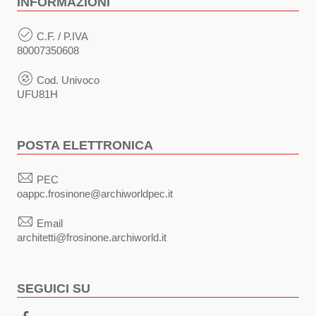
INFORMAZIONI
C.F. / P.IVA
80007350608
Cod. Univoco
UFU81H
POSTA ELETTRONICA
PEC
oappc.frosinone@archiworldpec.it
Email
architetti@frosinone.archiworld.it
SEGUICI SU