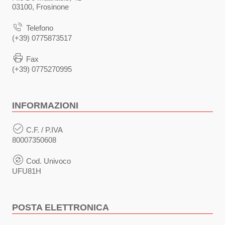
03100, Frosinone
Telefono
(+39) 0775873517
Fax
(+39) 0775270995
INFORMAZIONI
C.F. / P.IVA
80007350608
Cod. Univoco
UFU81H
POSTA ELETTRONICA