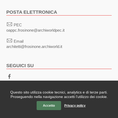
POSTA ELETTRONICA
PEC
oappc.frosinone@archiworldpec.it
Email
architetti@frosinone.archiworld.it
SEGUICI SU
Sezione Link Utili
Privacy
|
Note legali
|
Contatti
| Realizzato con
WordPress
Questo sito utilizza cookie tecnici, analytics e di terze parti.
Proseguendo nella navigazione accetti l’utilizzo dei cookie.
|
Tema grafico
ItaliaWP2
| Basato sul
Prototipo per siti PA di
AgID
Accetto
Privacy policy