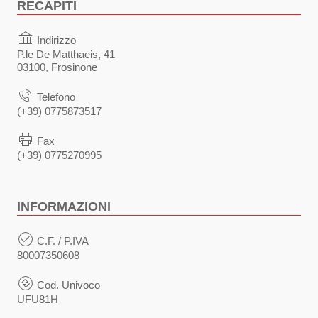
RECAPITI
Indirizzo
P.le De Matthaeis, 41
03100, Frosinone
Telefono
(+39) 0775873517
Fax
(+39) 0775270995
INFORMAZIONI
C.F. / P.IVA
80007350608
Cod. Univoco
UFU81H