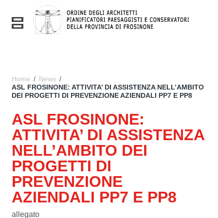
Vai ai contenuti
Vai al menu di navigazione
Toggle navigation
Vai al footer
Home
/
News
/
ASL FROSINONE: ATTIVITA’ DI ASSISTENZA NELL’AMBITO
DEI PROGETTI DI PREVENZIONE AZIENDALI PP7 E PP8
ASL FROSINONE:
ATTIVITA’ DI ASSISTENZA
NELL’AMBITO DEI
PROGETTI DI
PREVENZIONE
AZIENDALI PP7 E PP8
allegato