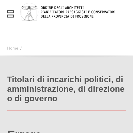
Vai ai contenuti
Vai al menu di navigazione
Toggle navigation
Vai al footer
Home
/
Titolari di incarichi politici, di
amministrazione, di direzione
o di governo