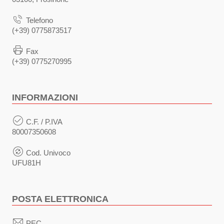
Telefono
(+39) 0775873517
Fax
(+39) 0775270995
INFORMAZIONI
C.F. / P.IVA
80007350608
Cod. Univoco
UFU81H
POSTA ELETTRONICA
PEC