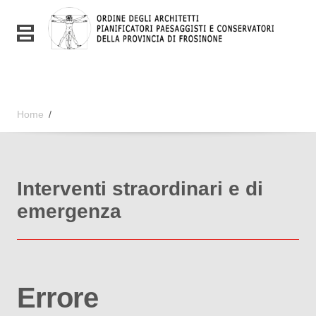
Vai ai contenuti
Vai al menu di navigazione
Toggle navigation
Vai al footer
Home
/
Interventi straordinari e di
emergenza
Errore