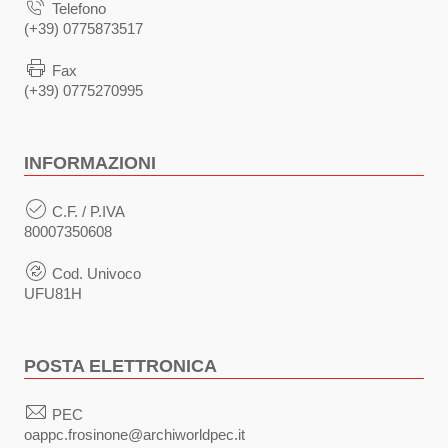
Telefono
(+39) 0775873517
Fax
(+39) 0775270995
INFORMAZIONI
C.F. / P.IVA
80007350608
Cod. Univoco
UFU81H
POSTA ELETTRONICA
PEC
oappc.frosinone@archiworldpec.it