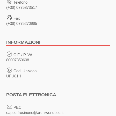
Telefono
(+39) 0775873517
Fax
(+39) 0775270995
INFORMAZIONI
C.F. / P.IVA
80007350608
Cod. Univoco
UFU81H
POSTA ELETTRONICA
PEC
oappc.frosinone@archiworldpec.it