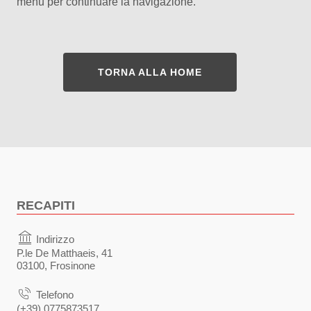
menu per continuare la navigazione.
TORNA ALLA HOME
RECAPITI
Indirizzo
P.le De Matthaeis, 41
03100, Frosinone
Telefono
(+39) 0775873517