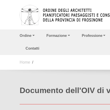
Vai ai contenuti
Vai al menu di navigazione
Vai al footer
Ordine
Formazione
Professione
Contatti
Home
/
Documento dell'OIV di v