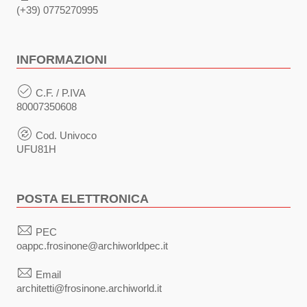
(+39) 0775270995
INFORMAZIONI
C.F. / P.IVA
80007350608
Cod. Univoco
UFU81H
POSTA ELETTRONICA
PEC
oappc.frosinone@archiworldpec.it
Email
architetti@frosinone.archiworld.it