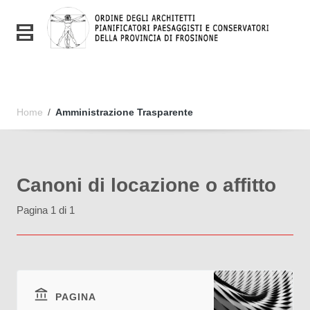
Vai ai contenuti
Vai al menu di navigazione
Toggle navigation
Vai al footer
Home
/
Amministrazione Trasparente
Canoni di locazione o affitto
Pagina 1 di 1
PAGINA