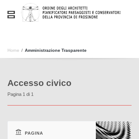
Vai ai contenuti
Vai al menu di navigazione
Toggle navigation
Vai al footer
Home
/
Amministrazione Trasparente
Accesso civico
Pagina 1 di 1
PAGINA