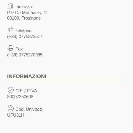
Indirizzo
P.le De Matthaeis, 41
03100, Frosinone
Telefono
(+39) 0775873517
Fax
(+39) 0775270995
INFORMAZIONI
C.F. / P.IVA
80007350608
Cod. Univoco
UFU81H