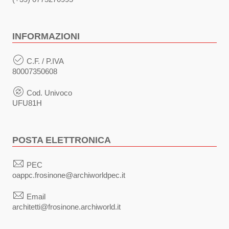
INFORMAZIONI
C.F. / P.IVA
80007350608
Cod. Univoco
UFU81H
POSTA ELETTRONICA
PEC
oappc.frosinone@archiworldpec.it
Email
architetti@frosinone.archiworld.it