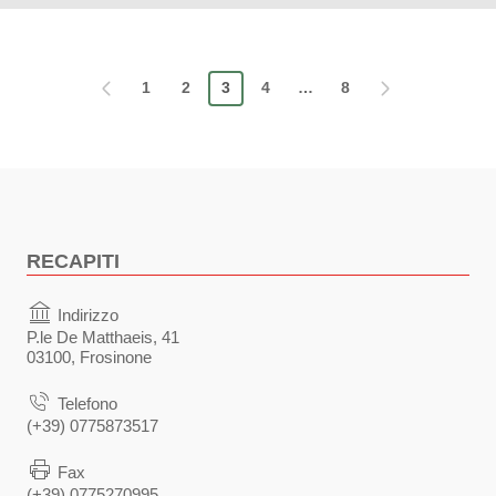
Pagina precedente
1
2
3
4
…
Pagina successiva
8
RECAPITI
Indirizzo
P.le De Matthaeis, 41
03100, Frosinone
Telefono
(+39) 0775873517
Fax
(+39) 0775270995