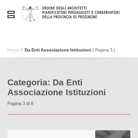
Vai ai contenuti
Vai al menu di navigazione
Toggle navigation
Vai al footer
Home
/
Da Enti Associazione Istituzioni
( Pagina 3 )
Categoria:
Da Enti
Associazione Istituzioni
Pagina 3 di 8